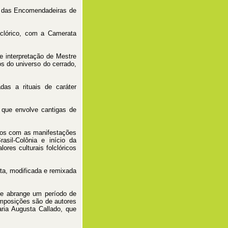
 das Encomendadeiras de
olclórico, com a Camerata
 interpretação de Mestre
s do universo do cerrado,
as a rituais de caráter
 que envolve cantigas de
dos com as manifestações
asil-Colônia e início da
ores culturais folclóricos
sta, modificada e remixada
e abrange um período de
mposições são de autores
aria Augusta Callado, que