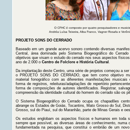
O CFHC é composto por quatro pesquisadores e musicis
Andréa Luísa Teixeira, Alba Franco, Vagner Rosafa e Verôni
PROJETO SONS DO CERRADO
Baseado em um grande acervo sonoro contendo diversas manifesta
Central, área dominada pelo Sistema Biogeográfico do Cerrad
objetivos que visam o estudo do cerrado nos seus aspectos físico
ano de 2.000 o
Centro de Folclore e História Cultural
.
Da implantação deste Centro, uma série de projetos começou a ser 
o PROJETO SONS DO CERRADO, que tem como objetivo maior 
material fonográfico com as diferentes manifestações musicais 
forma de registros, releituras/adaptações de repertório pertencen
forma de composições de autores identificados. Registrar, salvagu
compreensão da identidade cultural do homem do cerrado são os pil
O Sistema Biogeográfico do Cerrado ocupa os chapadões centr
abrange os Estados de Goiás, Tocantins, Mato Grosso do Sul, Distr
Grosso, sul do Piauí, sul do Maranhão, parte de Minas Gerais e oes
Os estudos englobam os aspectos físicos e humanos em toda su
sempre que possível, as diversas áreas de conhecimento, numa co
fundamentada na pesquisa, que constitui o embrião de um novo