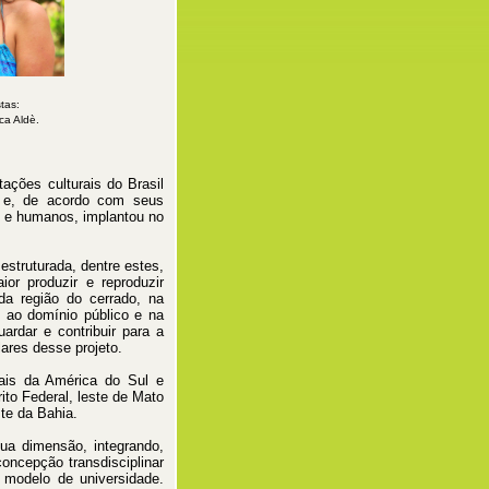
tas:
ca Aldè.
ções culturais do Brasil
o e, de acordo com seus
s e humanos, implantou no
estruturada, dentre estes,
produzir e reproduzir
da região do cerrado, na
te ao domínio público e na
ardar e contribuir para a
ares desse projeto.
ais da América do Sul e
ito Federal, leste de Mato
te da Bahia.
a dimensão, integrando,
ncepção transdisciplinar
 modelo de universidade.