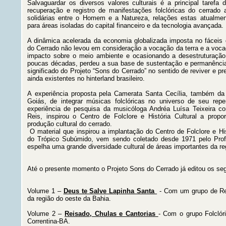
Salvaguardar os diversos valores culturais é a principal tarefa 
recuperação e registro de manifestações folclóricas do cerrado 
solidárias entre o Homem e a Natureza, relações estas atualme
para áreas isoladas do capital financeiro e da tecnologia avançada.
A dinâmica acelerada da economia globalizada imposta no fáceis 
do Cerrado não levou em consideração a vocação da terra e a vocaç
impacto sobre o meio ambiente e ocasionando a desestruturação 
poucas décadas, perdeu a sua base de sustentação e permanência 
significado do Projeto “Sons do Cerrado” no sentido de reviver e pre
ainda existentes no hinterland brasileiro.
A experiência proposta pela Camerata Santa Cecília, também da 
Goiás, de integrar músicas folclóricas no universo de seu repe
experiência de pesquisa da musicóloga Andréa Luísa Teixeira c
Reis, inspirou o Centro de Folclore e História Cultural a propor
produção cultural do cerrado.
O material que inspirou a implantação do Centro de Folclore e Hist
do Trópico Subúmido, vem sendo coletado desde 1971 pelo Prof.
espelha uma grande diversidade cultural de áreas importantes da re
Até o presente momento o Projeto Sons do Cerrado já editou os se
Volume 1 –
Deus te Salve Lapinha Santa
- Com um grupo de Re
da região do oeste da Bahia.
Volume 2 –
Reisado, Chulas e Cantorias
- Com o grupo Folclór
Correntina-BA.