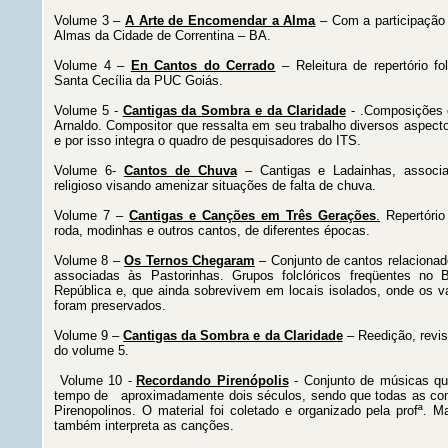
Volume 3 –
A Arte de Encomendar a Alma
– Com a participação
Almas da Cidade de Correntina – BA.
Volume 4 –
En Cantos do Cerrado
– Releitura de repertório f
Santa Cecília da PUC Goiás.
Volume 5 -
Cantigas da Sombra e da Claridade
- .Composições e
Arnaldo. Compositor que ressalta em seu trabalho diversos aspecto
e por isso integra o quadro de pesquisadores do ITS.
Volume 6-
Cantos de Chuva
– Cantigas e Ladainhas, associad
religioso visando amenizar situações de falta de chuva.
Volume 7 –
Cantigas e Canções em Três Gerações
.
Repertório
roda, modinhas e outros cantos, de diferentes épocas.
Volume 8 –
Os Ternos Chegaram
– Conjunto de cantos relaciona
associadas às Pastorinhas. Grupos folclóricos freqüentes no Br
República e, que ainda sobrevivem em locais isolados, onde os val
foram preservados.
Volume 9 –
Cantigas da Sombra e da Claridade
– Reedição, revi
do volume 5.
Volume 10 -
Recordando Pirenópolis
- Conjunto de músicas qu
tempo de aproximadamente dois séculos, sendo que todas as co
Pirenopolinos. O material foi coletado e organizado pela profª. M
também interpreta as canções.