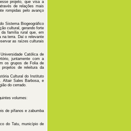
desse projeto, que visa a
através de relações mais
nte rompidas pelo avanço
do Sistema Biogeográfico
ão cultural, gerando forte
da família rural que, em
na terra. Daí o relevante
servar as raízes culturais
Universidade Católica de
rtório, juntamente com a
om os grupos de Folia de
 projetos de releitura da
ória Cultural do Instituto
 Altair Sales Barbosa, e
gião do cerrado.
guintes volumes:
is de pífanos e zabumba
ico do Tatu, município de