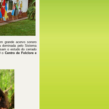
um grande acervo sonoro
ea dominada pelo Sistema
isam o estudo do cerrado
00 o
Centro de Folclore e